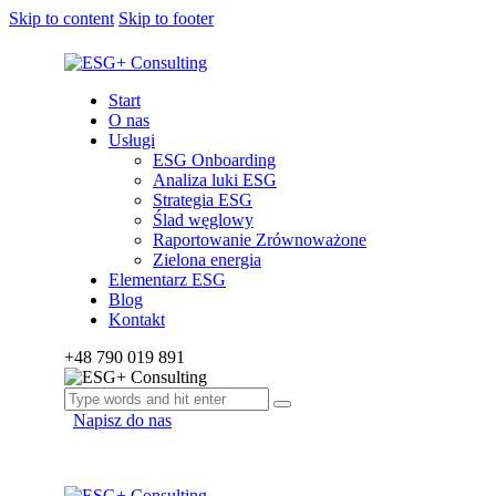
Skip to content
Skip to footer
Start
O nas
Usługi
ESG Onboarding
Analiza luki ESG
Strategia ESG
Ślad węglowy
Raportowanie Zrównoważone
Zielona energia
Elementarz ESG
Blog
Kontakt
+48 790 019 891
Napisz do nas