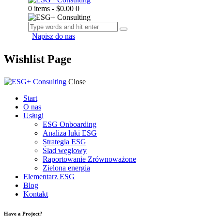
0 items
-
$0.00
0
Napisz do nas
Wishlist Page
Close
Start
O nas
Usługi
ESG Onboarding
Analiza luki ESG
Strategia ESG
Ślad węglowy
Raportowanie Zrównoważone
Zielona energia
Elementarz ESG
Blog
Kontakt
Have a Project?