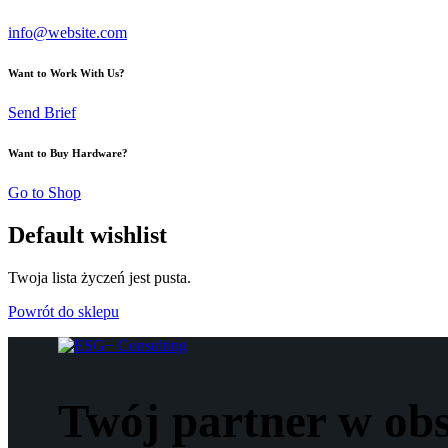
info@website.com
Want to Work With Us?
Send Brief
Want to Buy Hardware?
Go to Shop
Default wishlist
Twoja lista życzeń jest pusta.
Powrót do sklepu
Twój partner w ob