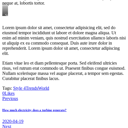
neque at, lobortis tortor.
Stet
clita
kasd
Lorem ipsum dolor sit amet, consectetur adipisicing elit, sed do
gubergren,
eiusmod tempor incididunt ut labore et dolore magna aliqua. Ut
no
sea
enim ad minim veniam, quis nostrud exercitation ullamco laboris nisi
sanctus
ut aliquip ex ea commodo consequat. Duis aute irure dolor in
est
reprehenderit. Lorem ipsum dolor sit amet, consectetur adipiscing
labore
elit.
et
dolore.
Etiam vitae leo et diam pellentesque porta. Sed eleifend ultricies
By
Kevin
risus, vel rutrum erat commodo ut. Praesent finibus congue euismod.
Smith
Nullam scelerisque massa vel augue placerat, a tempor sem egestas.
Curabitur placerat finibus lacus.
Tags:
Style 4
Trends
World
0
Likes
Nawigacja
Previous
wpisu
How much electricity does a turbine generate?
2020-04-19
Next