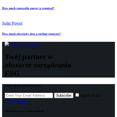
How much renewable energy is required?
Solar Power
How much electricity does a turbine generate?
Twój partner w
obszarze zarządzania
ESG
Zapisz się na nasz Newsletter
I agree to the
Subscribe
Privacy Policy
.
Obserwuj nas w social mediach