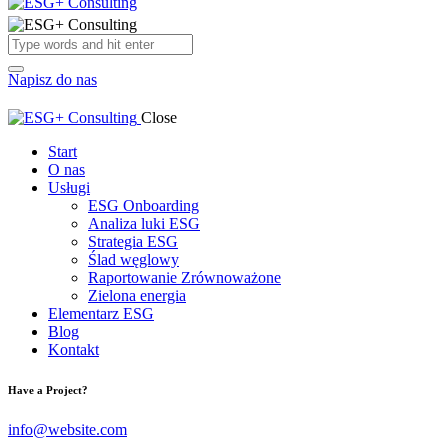
Napisz do nas
Close
Start
O nas
Usługi
ESG Onboarding
Analiza luki ESG
Strategia ESG
Ślad węglowy
Raportowanie Zrównoważone
Zielona energia
Elementarz ESG
Blog
Kontakt
Have a Project?
info@website.com