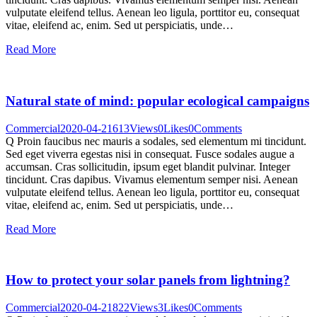
vulputate eleifend tellus. Aenean leo ligula, porttitor eu, consequat
vitae, eleifend ac, enim. Sed ut perspiciatis, unde…
Read More
Natural state of mind: popular ecological campaigns
Commercial
2020-04-21
613
Views
0
Likes
0
Comments
Q Proin faucibus nec mauris a sodales, sed elementum mi tincidunt.
Sed eget viverra egestas nisi in consequat. Fusce sodales augue a
accumsan. Cras sollicitudin, ipsum eget blandit pulvinar. Integer
tincidunt. Cras dapibus. Vivamus elementum semper nisi. Aenean
vulputate eleifend tellus. Aenean leo ligula, porttitor eu, consequat
vitae, eleifend ac, enim. Sed ut perspiciatis, unde…
Read More
How to protect your solar panels from lightning?
Commercial
2020-04-21
822
Views
3
Likes
0
Comments