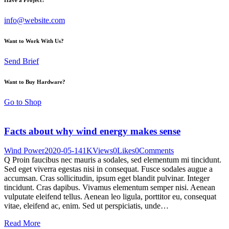
info@website.com
Want to Work With Us?
Send Brief
Want to Buy Hardware?
Go to Shop
Facts about why wind energy makes sense
Wind Power
2020-05-14
1K
Views
0
Likes
0
Comments
Q Proin faucibus nec mauris a sodales, sed elementum mi tincidunt.
Sed eget viverra egestas nisi in consequat. Fusce sodales augue a
accumsan. Cras sollicitudin, ipsum eget blandit pulvinar. Integer
tincidunt. Cras dapibus. Vivamus elementum semper nisi. Aenean
vulputate eleifend tellus. Aenean leo ligula, porttitor eu, consequat
vitae, eleifend ac, enim. Sed ut perspiciatis, unde…
Read More