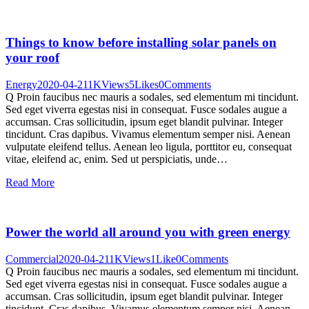
Things to know before installing solar panels on
your roof
Energy
2020-04-21
1K
Views
5
Likes
0
Comments
Q Proin faucibus nec mauris a sodales, sed elementum mi tincidunt.
Sed eget viverra egestas nisi in consequat. Fusce sodales augue a
accumsan. Cras sollicitudin, ipsum eget blandit pulvinar. Integer
tincidunt. Cras dapibus. Vivamus elementum semper nisi. Aenean
vulputate eleifend tellus. Aenean leo ligula, porttitor eu, consequat
vitae, eleifend ac, enim. Sed ut perspiciatis, unde…
Read More
Power the world all around you with green energy
Commercial
2020-04-21
1K
Views
1
Like
0
Comments
Q Proin faucibus nec mauris a sodales, sed elementum mi tincidunt.
Sed eget viverra egestas nisi in consequat. Fusce sodales augue a
accumsan. Cras sollicitudin, ipsum eget blandit pulvinar. Integer
tincidunt. Cras dapibus. Vivamus elementum semper nisi. Aenean