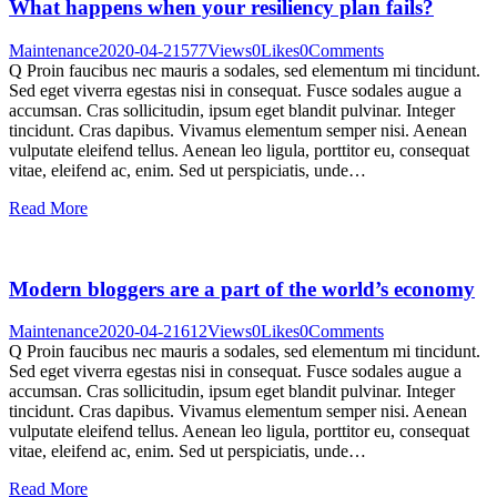
What happens when your resiliency plan fails?
Maintenance
2020-04-21
577
Views
0
Likes
0
Comments
Q Proin faucibus nec mauris a sodales, sed elementum mi tincidunt.
Sed eget viverra egestas nisi in consequat. Fusce sodales augue a
accumsan. Cras sollicitudin, ipsum eget blandit pulvinar. Integer
tincidunt. Cras dapibus. Vivamus elementum semper nisi. Aenean
vulputate eleifend tellus. Aenean leo ligula, porttitor eu, consequat
vitae, eleifend ac, enim. Sed ut perspiciatis, unde…
Read More
Modern bloggers are a part of the world’s economy
Maintenance
2020-04-21
612
Views
0
Likes
0
Comments
Q Proin faucibus nec mauris a sodales, sed elementum mi tincidunt.
Sed eget viverra egestas nisi in consequat. Fusce sodales augue a
accumsan. Cras sollicitudin, ipsum eget blandit pulvinar. Integer
tincidunt. Cras dapibus. Vivamus elementum semper nisi. Aenean
vulputate eleifend tellus. Aenean leo ligula, porttitor eu, consequat
vitae, eleifend ac, enim. Sed ut perspiciatis, unde…
Read More