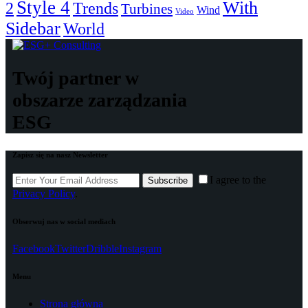
Style 4
With
2
Trends
Turbines
Wind
Video
Sidebar
World
Twój partner w
obszarze zarządzania
ESG
Zapisz się na nasz Newsletter
I agree to the
Subscribe
Privacy Policy
.
Obserwuj nas w social mediach
Facebook
Twitter
Dribble
Instagram
Menu
Strona główna