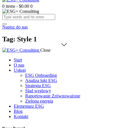
0 items
-
$0.00
0
Napisz do nas
Tag: Style 1
Close
Start
O nas
Usługi
ESG Onboarding
Analiza luki ESG
Strategia ESG
Ślad węglowy
Raportowanie Zrównoważone
Zielona energia
Elementarz ESG
Blog
Kontakt
Have a Project?