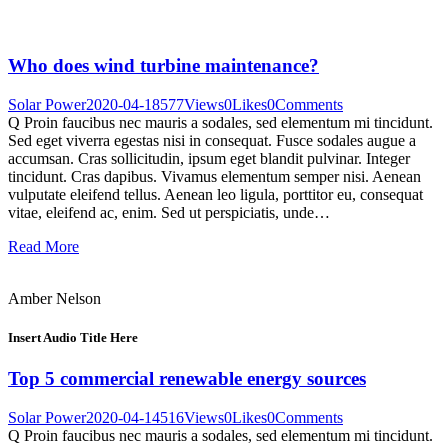
Who does wind turbine maintenance?
Solar Power
2020-04-18
577
Views
0
Likes
0
Comments
Q Proin faucibus nec mauris a sodales, sed elementum mi tincidunt.
Sed eget viverra egestas nisi in consequat. Fusce sodales augue a
accumsan. Cras sollicitudin, ipsum eget blandit pulvinar. Integer
tincidunt. Cras dapibus. Vivamus elementum semper nisi. Aenean
vulputate eleifend tellus. Aenean leo ligula, porttitor eu, consequat
vitae, eleifend ac, enim. Sed ut perspiciatis, unde…
Read More
Amber Nelson
Insert Audio Title Here
Top 5 commercial renewable energy sources
Solar Power
2020-04-14
516
Views
0
Likes
0
Comments
Q Proin faucibus nec mauris a sodales, sed elementum mi tincidunt.