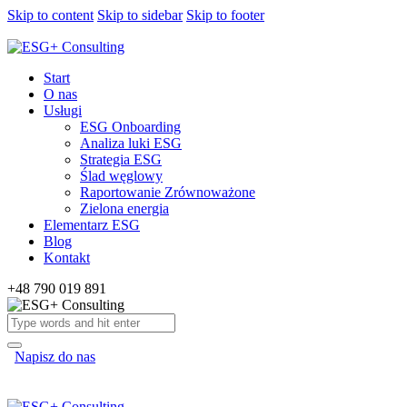
Skip to content
Skip to sidebar
Skip to footer
Start
O nas
Usługi
ESG Onboarding
Analiza luki ESG
Strategia ESG
Ślad węglowy
Raportowanie Zrównoważone
Zielona energia
Elementarz ESG
Blog
Kontakt
+48 790 019 891
Napisz do nas