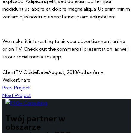
explicabo. Adipiscing elit, sed do eiusmod tempor
incididunt ut labore et dolore magna aliqua. Ut enim minim
veniam quis nostrud exercitation ipsam voluptatem.
We make it interesting to air your advertisement online
or on TV. Check out the commercial presentation, as well
as our social media ads app.
Client
TV Guide
Date
August, 2018
Author
Amy
Walker
Share
Nawigacja
Prev Project
Next Project
wpisu
Twój partner w
obszarze