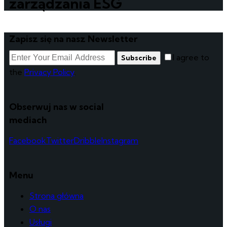
zarządzania ESG
Zapisz się na nasz Newsletter
I agree to
Subscribe
the
Privacy Policy
.
Obserwuj nas w social
mediach
Facebook
Twitter
Dribble
Instagram
Menu
Strona główna
O nas
Usługi